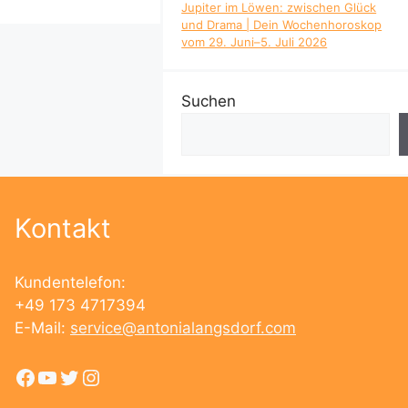
Jupiter im Löwen: zwischen Glück
und Drama | Dein Wochenhoroskop
vom 29. Juni–5. Juli 2026
Suchen
Kontakt
Kundentelefon:
+49 173 4717394
E-Mail:
service@antonialangsdorf.com
Facebook
YouTube
Twitter
Instagram