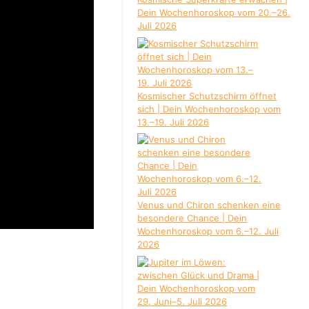
Dein Wochenhoroskop vom 20.–26.
Juli 2026
Kosmischer Schutzschirm öffnet
sich | Dein Wochenhoroskop vom
13.–19. Juli 2026
Venus und Chiron schenken eine
besondere Chance | Dein
Wochenhoroskop vom 6.–12. Juli
2026