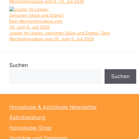
Wochenhoroskop vom 6.–12. Juli 2026
Jupiter im Löwen: zwischen Glück und Drama | Dein
Wochenhoroskop vom 29. Juni–5. Juli 2026
Suchen
Suchen
Horoskope & Astrologie Newsletter
Astroberatung
Horoskope-Shop
Vorträge und Seminare