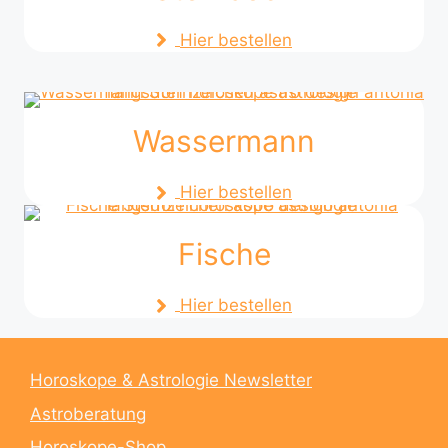
Hier bestellen
Wassermann
Hier bestellen
Fische
Hier bestellen
Horoskope & Astrologie Newsletter
Astroberatung
Horoskope-Shop