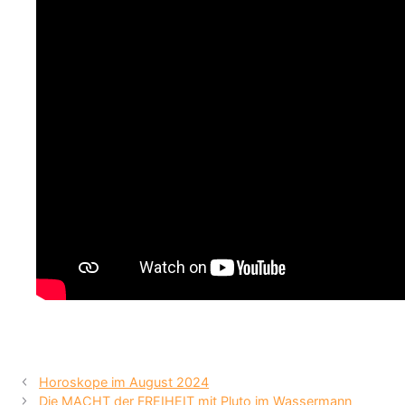
Horoskope im August 2024
Die MACHT der FREIHEIT mit Pluto im Wassermann