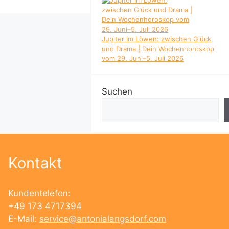
Jupiter im Löwen: zwischen Glück
und Drama | Dein Wochenhoroskop
vom 29. Juni–5. Juli 2026
Suchen
Kontakt
Kundentelefon:
+49 173 4717394
E-Mail:
service@antonialangsdorf.com