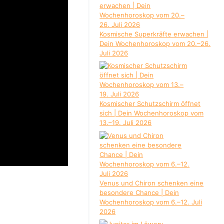
Kosmische Superkräfte erwachen |
Dein Wochenhoroskop vom 20.–26.
Juli 2026
Kosmischer Schutzschirm öffnet
sich | Dein Wochenhoroskop vom
13.–19. Juli 2026
Venus und Chiron schenken eine
besondere Chance | Dein
Wochenhoroskop vom 6.–12. Juli
2026