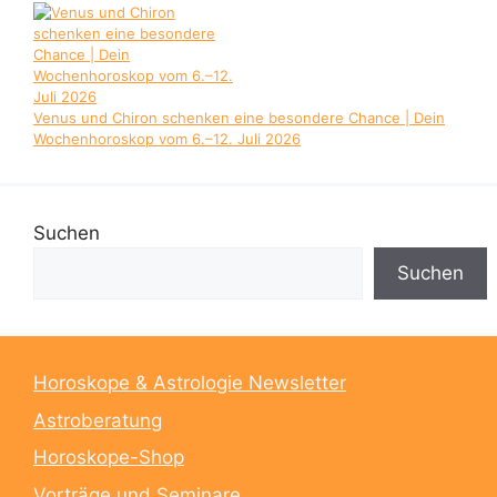
Venus und Chiron schenken eine besondere Chance | Dein
Wochenhoroskop vom 6.–12. Juli 2026
Suchen
Suchen
Horoskope & Astrologie Newsletter
Astroberatung
Horoskope-Shop
Vorträge und Seminare