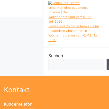
Venus und Chiron schenken eine
besondere Chance | Dein
Wochenhoroskop vom 6.–12. Juli
2026
Suchen
Kontakt
Kundentelefon: