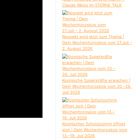
Claude Weiss im STERNE TALK
Respekt wird jetzt zum Thema |
Dein Wochenhoroskop vom 27.Juli –
2. August 2026
Kosmische Superkräfte erwachen |
Dein Wochenhoroskop vom 20.–26.
Juli 2026
Kosmischer Schutzschirm öffnet
sich | Dein Wochenhoroskop vom
13.–19. Juli 2026