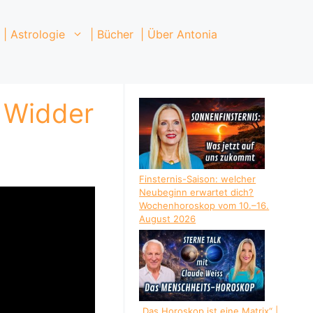
| Astrologie
| Bücher
| Über Antonia
 Widder
Finsternis-Saison: welcher
Neubeginn erwartet dich?
Wochenhoroskop vom 10.–16.
August 2026
„Das Horoskop ist eine Matrix“ |